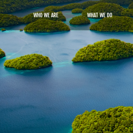
Skip
to
WHO WE ARE
WHAT WE DO
main
content