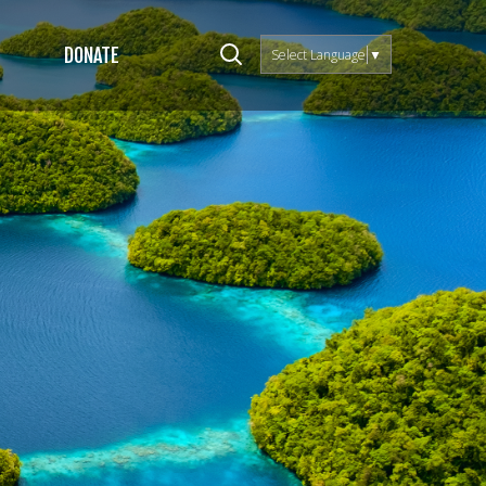
DONATE
Select Language
▼