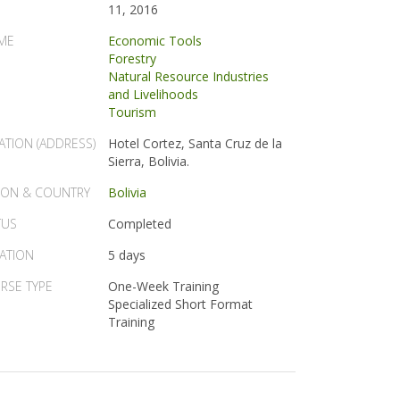
11, 2016
ME
Economic Tools
Forestry
Natural Resource Industries
and Livelihoods
Tourism
ATION (ADDRESS)
Hotel Cortez, Santa Cruz de la
Sierra, Bolivia.
ION & COUNTRY
Bolivia
TUS
Completed
ATION
5 days
RSE TYPE
One-Week Training
Specialized Short Format
Training