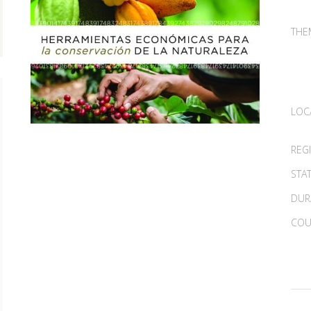
THE
LOC
REG
STA
DUR
COU